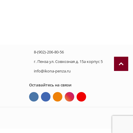
8-(902)-206-80-56
г. Пенза ул. Совхозная д. 15а корпус 5
info@ikona-penza.ru
Оставайтесь на связи
П
р
и