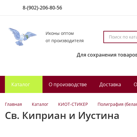
8-(902)-206-80-56
Иконы оптом
П
от производителя
о
и
Для сохранения товаров
с
к
п
о
Каталог
О производстве
Доставка
О
к
а
т
Главная
Каталог
КИОТ-СТИКЕР
Полиграфия (бела
а
Св. Киприан и Иустина
л
о
г
у