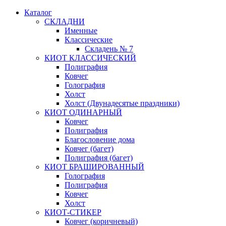
Каталог
СКЛАДНИ
Именные
Классические
Складень № 7
КИОТ КЛАССИЧЕСКИЙ
Полиграфия
Ковчег
Голография
Холст
Холст (Двунадесятые праздники)
КИОТ ОДИНАРНЫЙ
Ковчег
Полиграфия
Благословение дома
Ковчег (багет)
Полиграфия (багет)
КИОТ БРАШИРОВАННЫЙ
Голография
Полиграфия
Ковчег
Холст
КИОТ-СТИКЕР
Ковчег (коричневый)