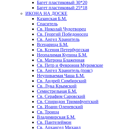
Багет пластиковый 30*20
Багет пластиковый 25*18
ИКОНА НА ДОСКЕ
Казанская Б.М.
Спаситель
Св. Николай Чудотворец
Св. Георгий Победоносец
Св. Ангел Хранитель
Всецарица Б.М.
Св. Ксения Петербургская
Неопалимая Купина Б.М.
Св. Матрона Блаженная
Св. Петр и Феврония Муромские
Св. Ангел Хранитель (пояс)
Неупиваемая Чаша Б.М.
Св. Андрей Симбирский
Св. Лука Крымский
Семистрельная Б.М.
Св. Серафим Саровский
Св. Спиридон Тримифунтский
Св. Иоанн Оленевский
Св. Троица
Владимирская Б.М.
Св. Пантелеймон
Св. Архангел Михаил