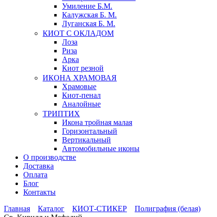
Умиление Б.М.
Калужская Б. М.
Луганская Б. М.
КИОТ С ОКЛАДОМ
Лоза
Риза
Арка
Киот резной
ИКОНА ХРАМОВАЯ
Храмовые
Киот-пенал
Аналойные
ТРИПТИХ
Икона тройная малая
Горизонтальный
Вертикальный
Автомобильные иконы
О производстве
Доставка
Оплата
Блог
Контакты
Главная
Каталог
КИОТ-СТИКЕР
Полиграфия (белая)