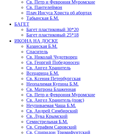
Св. Петр и Феврония Муромские
Св. Пантелеймон
Плач Иисуса Христа об абортах
Табынская Б.М.
БАГЕТ
Багет пластиковый 30*20
Багет пластиковый 25*18
ИКОНА НА ДОСКЕ
Казанская Б.М.
Спаситель
Св. Николай Чудотворец
Св. Георгий Победоносец
Св. Ангел Хранитель
Всецарица Б.М.
Св. Ксения Петербургская
Неопалимая Купина Б.М.
Св. Матрона Блаженная
Св. Петр и Феврония Муромские
Св. Ангел Хранитель (пояс)
Неупиваемая Чаша Б.М.
Св. Андрей Симбирский
Св. Лука Крымский
Семистрельная Б.М.
Св. Серафим Саровский
Св. Спиридон Тримифунтский