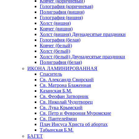
Ковчег (коричневый)
Голография (коричневая)
Полиграфия (вишня)
Голография (вишня)
Холст (вишня)
Ковчег (вишня)
Холст (вишня) Двунадесятые праздники
Голография (белая)
Ковчег (белый)
Холст (белый)
Холст (белый) Двунадесятые праздники
Полиграфия (белая)
ИКОНА ЛАМИНИРОВАННАЯ
Спаситель
Св. Александр Свирский
Св. Матрона Блаженная
Казанская Б.М.
Св. Феофан Затворник
Св. Николай Чудотворец
Св. Лука Крымский
Св. Петр и Феврония Муромские
Св. Пантелеймон
Плач Иисуса Христа об абортах
Табынская Б.М.
БАГЕТ