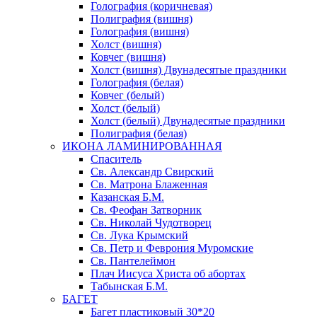
Голография (коричневая)
Полиграфия (вишня)
Голография (вишня)
Холст (вишня)
Ковчег (вишня)
Холст (вишня) Двунадесятые праздники
Голография (белая)
Ковчег (белый)
Холст (белый)
Холст (белый) Двунадесятые праздники
Полиграфия (белая)
ИКОНА ЛАМИНИРОВАННАЯ
Спаситель
Св. Александр Свирский
Св. Матрона Блаженная
Казанская Б.М.
Св. Феофан Затворник
Св. Николай Чудотворец
Св. Лука Крымский
Св. Петр и Феврония Муромские
Св. Пантелеймон
Плач Иисуса Христа об абортах
Табынская Б.М.
БАГЕТ
Багет пластиковый 30*20