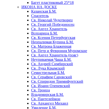
Багет пластиковый 25*18
ИКОНА НА ДОСКЕ
Казанская Б.М.
Спаситель
Св. Николай Чудотворец
Св. Георгий Победоносец
Св. Ангел Хранитель
Всецарица Б.М.
Св. Ксения Петербургская
Неопалимая Купина Б.М.
Св. Матрона Блаженная
Св. Петр и Феврония Муромские
Св. Ангел Хранитель (пояс)
Неупиваемая Чаша Б.М.
Св. Андрей Симбирский
Св. Лука Крымский
Семистрельная Б.М.
Св. Серафим Саровский
Св. Спиридон Тримифунтский
Св. Иоанн Оленевский
Св. Троица
Владимирская Б.М.
Св. Пантелеймон
Св. Архангел Михаил
Умиление Б.М.