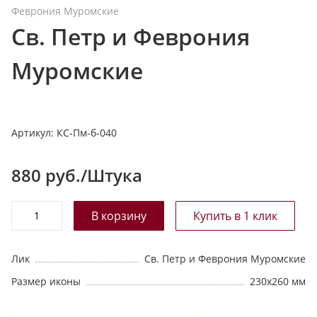
Феврония Муромские
т
Св. Петр и Феврония
а
л
Муромские
о
г
у
Артикул:
КС-Пм-б-040
880
руб./Штука
Лик
Св. Петр и Феврония Муромские
Размер иконы
230х260 мм