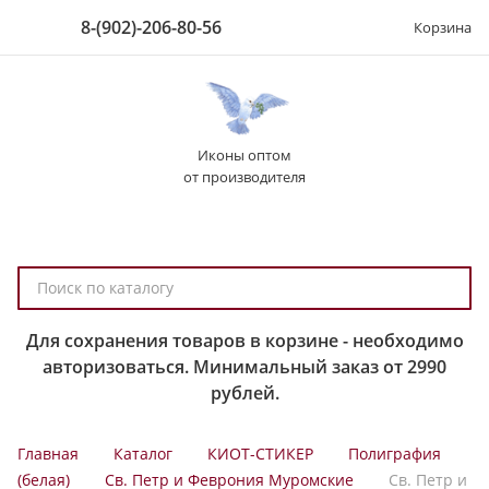
8-(902)-206-80-56
Корзина
Иконы оптом
от производителя
П
о
и
Для сохранения товаров в корзине - необходимо
с
авторизоваться. Минимальный заказ от 2990
к
рублей.
п
о
Главная
Каталог
КИОТ-СТИКЕР
Полиграфия
к
(белая)
Св. Петр и Феврония Муромские
Св. Петр и
а