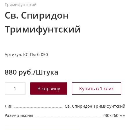
Тримифунтский
т
Св. Спиридон
а
л
Тримифунтский
о
г
у
Артикул:
КС-Пм-б-050
880
руб./Штука
Лик
Св. Спиридон Тримифунтский
Размер иконы
230х260 мм