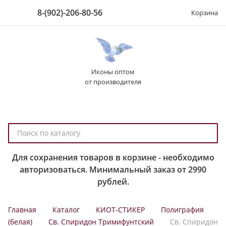
8-(902)-206-80-56
Корзина
Иконы оптом
от производителя
П
о
и
Для сохранения товаров в корзине - необходимо
с
авторизоваться. Минимальный заказ от 2990
к
рублей.
п
о
Главная
Каталог
КИОТ-СТИКЕР
Полиграфия
к
(белая)
Св. Спиридон Тримифунтский
Св. Спиридон
а