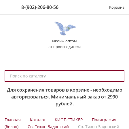
8-(902)-206-80-56
Корзина
Иконы оптом
от производителя
П
о
и
Для сохранения товаров в корзине - необходимо
с
авторизоваться. Минимальный заказ от 2990
к
рублей.
п
о
Главная
Каталог
КИОТ-СТИКЕР
Полиграфия
к
(белая)
Св. Тихон Задонский
Св. Тихон Задонский
а