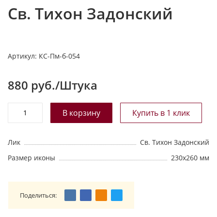
Св. Тихон Задонский
т
а
л
о
Артикул:
КС-Пм-б-054
г
у
880
руб./Штука
Лик
Св. Тихон Задонский
Размер иконы
230х260 мм
Поделиться: