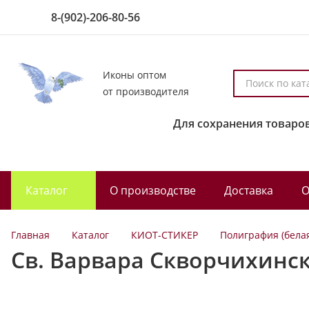
8-(902)-206-80-56
Иконы оптом
П
от производителя
о
и
Для сохранения товаров
с
к
п
о
Каталог
О производстве
Доставка
О
к
а
т
Главная
Каталог
КИОТ-СТИКЕР
Полиграфия (бела
а
Св. Варвара Скворчихинс
л
о
г
у