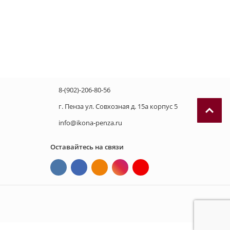
8-(902)-206-80-56
г. Пенза ул. Совхозная д. 15а корпус 5
info@ikona-penza.ru
Оставайтесь на связи
П
р
и