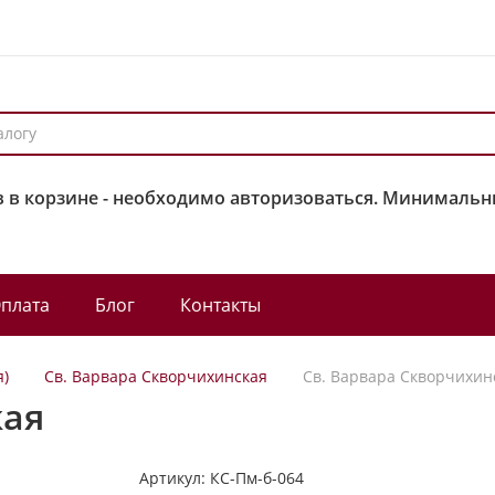
 в корзине - необходимо авторизоваться. Минимальны
плата
Блог
Контакты
я)
Св. Варвара Скворчихинская
Св. Варвара Скворчихин
кая
Артикул:
КС-Пм-б-064