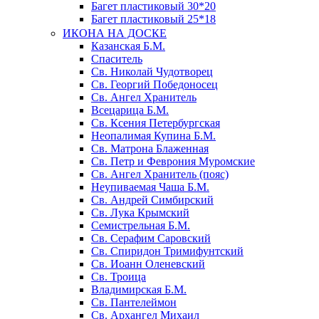
Багет пластиковый 30*20
Багет пластиковый 25*18
ИКОНА НА ДОСКЕ
Казанская Б.М.
Спаситель
Св. Николай Чудотворец
Св. Георгий Победоносец
Св. Ангел Хранитель
Всецарица Б.М.
Св. Ксения Петербургская
Неопалимая Купина Б.М.
Св. Матрона Блаженная
Св. Петр и Феврония Муромские
Св. Ангел Хранитель (пояс)
Неупиваемая Чаша Б.М.
Св. Андрей Симбирский
Св. Лука Крымский
Семистрельная Б.М.
Св. Серафим Саровский
Св. Спиридон Тримифунтский
Св. Иоанн Оленевский
Св. Троица
Владимирская Б.М.
Св. Пантелеймон
Св. Архангел Михаил