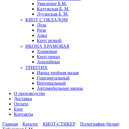
Умиление Б.М.
Калужская Б. М.
Луганская Б. М.
КИОТ С ОКЛАДОМ
Лоза
Риза
Арка
Киот резной
ИКОНА ХРАМОВАЯ
Храмовые
Киот-пенал
Аналойные
ТРИПТИХ
Икона тройная малая
Горизонтальный
Вертикальный
Автомобильные иконы
О производстве
Доставка
Оплата
Блог
Контакты
Главная
Каталог
КИОТ-СТИКЕР
Полиграфия (белая)