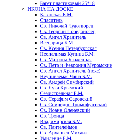
Багет пластиковый 25*18
ИКОНА НА ДОСКЕ
Казанская Б.М.
Спаситель
Св. Николай Чудотворец
Св. Георгий Победоносец
Св. Ангел Хранитель
Всецарица Б.М.
Св. Ксения Петербургская
Неопалимая Купина Б.М.
Св. Матрона Блаженная
Св. Петр и Феврония Муромские
Св. Ангел Хранитель (пояс)
Неупиваемая Чаша Б.М.
Св. Андрей Симбирский
Св. Лука Крымский
Семистрельная Б.М.
Св. Серафим Саровский
Св. Спиридон Тримифунтский
Св. Иоанн Оленевский
Св. Троица
Владимирская Б.М.
Св. Пантелеймон
Св. Архангел Михаил
Умиление Б.М.