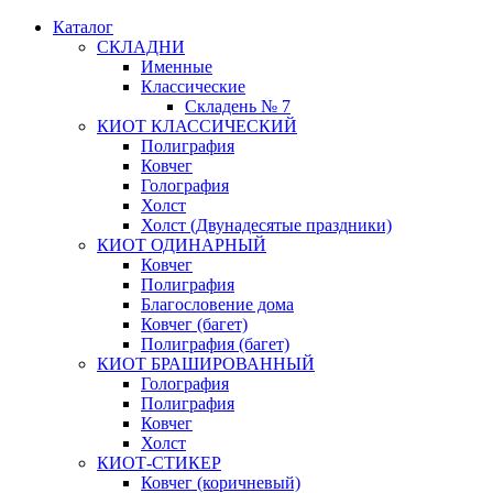
Каталог
СКЛАДНИ
Именные
Классические
Складень № 7
КИОТ КЛАССИЧЕСКИЙ
Полиграфия
Ковчег
Голография
Холст
Холст (Двунадесятые праздники)
КИОТ ОДИНАРНЫЙ
Ковчег
Полиграфия
Благословение дома
Ковчег (багет)
Полиграфия (багет)
КИОТ БРАШИРОВАННЫЙ
Голография
Полиграфия
Ковчег
Холст
КИОТ-СТИКЕР
Ковчег (коричневый)