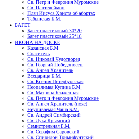
Св. Петр и Феврония Муромские
Св. Пантелеймон
Плач Иисуса Христа об абортах
Табынская Б.М.
БАГЕТ
Багет пластиковый 30*20
Багет пластиковый 25*18
ИКОНА НА ДОСКЕ
Казанская Б.М.
Спаситель
Св. Николай Чудотворец
Св. Георгий Победоносец
Св. Ангел Хранитель
Всецарица Б.М.
Св. Ксения Петербургская
Неопалимая Купина Б.М.
Св. Матрона Блаженная
Св. Петр и Феврония Муромские
Св. Ангел Хранитель (пояс)
Неупиваемая Чаша Б.М.
Св. Андрей Симбирский
Св. Лука Крымский
Семистрельная Б.М.
Св. Серафим Саровский
Св. Спиридон Тримифунтский