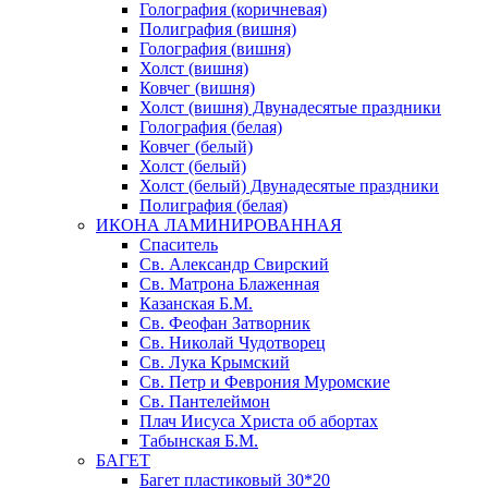
Голография (коричневая)
Полиграфия (вишня)
Голография (вишня)
Холст (вишня)
Ковчег (вишня)
Холст (вишня) Двунадесятые праздники
Голография (белая)
Ковчег (белый)
Холст (белый)
Холст (белый) Двунадесятые праздники
Полиграфия (белая)
ИКОНА ЛАМИНИРОВАННАЯ
Спаситель
Св. Александр Свирский
Св. Матрона Блаженная
Казанская Б.М.
Св. Феофан Затворник
Св. Николай Чудотворец
Св. Лука Крымский
Св. Петр и Феврония Муромские
Св. Пантелеймон
Плач Иисуса Христа об абортах
Табынская Б.М.
БАГЕТ
Багет пластиковый 30*20