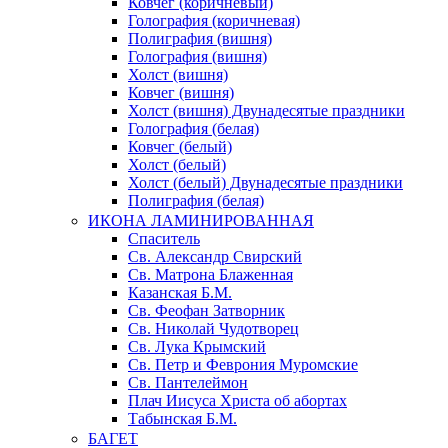
Ковчег (коричневый)
Голография (коричневая)
Полиграфия (вишня)
Голография (вишня)
Холст (вишня)
Ковчег (вишня)
Холст (вишня) Двунадесятые праздники
Голография (белая)
Ковчег (белый)
Холст (белый)
Холст (белый) Двунадесятые праздники
Полиграфия (белая)
ИКОНА ЛАМИНИРОВАННАЯ
Спаситель
Св. Александр Свирский
Св. Матрона Блаженная
Казанская Б.М.
Св. Феофан Затворник
Св. Николай Чудотворец
Св. Лука Крымский
Св. Петр и Феврония Муромские
Св. Пантелеймон
Плач Иисуса Христа об абортах
Табынская Б.М.
БАГЕТ