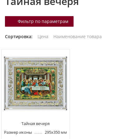
Тайная вечеря
т
а
Фильтр по параметрам
л
о
Сортировка:
Цена
Наименование товара
г
у
Тайная вечеря
Размер иконы
295х350 мм