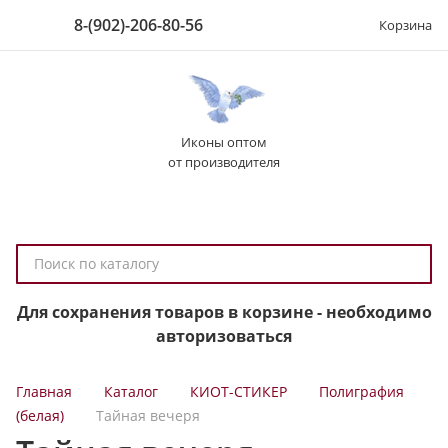
8-(902)-206-80-56
Корзина
Иконы оптом
от производителя
П
о
и
Для сохранения товаров в корзине - необходимо
с
авторизоваться
к
п
Главная
Каталог
КИОТ-СТИКЕР
Полиграфия
о
(белая)
Тайная вечеря
к
а