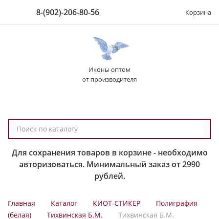
8-(902)-206-80-56
Корзина
Иконы оптом
от производителя
П
о
и
Для сохранения товаров в корзине - необходимо
с
авторизоваться. Минимальный заказ от 2990
к
рублей.
п
о
Главная
Каталог
КИОТ-СТИКЕР
Полиграфия
к
(белая)
Тихвинская Б.М.
Тихвинская Б.М.
а