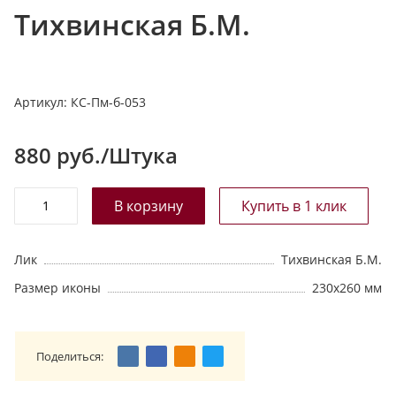
Тихвинская Б.М.
т
а
л
о
Артикул:
КС-Пм-б-053
г
у
880
руб./Штука
Лик
Тихвинская Б.М.
Размер иконы
230х260 мм
Поделиться: