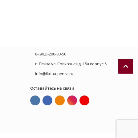
8-(902)-206-80-56
г. Пенза ул. Совхозная д. 15а корпус 5
info@ikona-penza.ru
Оставайтесь на связи
П
р
и