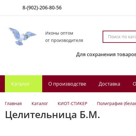
8-(902)-206-80-56
Иконы оптом
П
от производителя
о
и
Для сохранения товаров
с
к
п
о
Каталог
О производстве
Доставка
О
к
а
т
Главная
Каталог
КИОТ-СТИКЕР
Полиграфия (бела
а
Целительница Б.М.
л
о
г
у