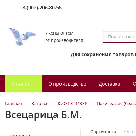
8-(902)-206-80-56
Иконы оптом
П
от производителя
о
и
Для сохранения товаров 
с
к
п
о
Каталог
О производстве
Доставка
О
к
а
т
Главная
Каталог
КИОТ-СТИКЕР
Полиграфия (бела
а
Всецарица Б.М.
л
о
г
Сортировка:
Цена
у