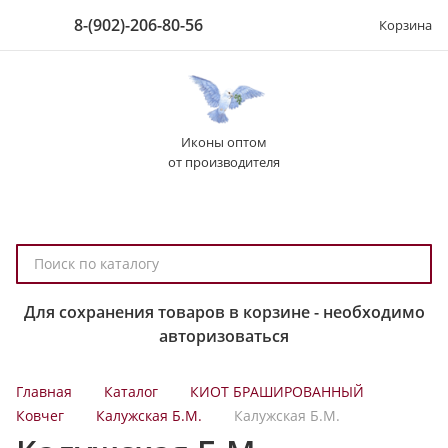
8-(902)-206-80-56
Корзина
Иконы оптом
от производителя
П
о
и
Для сохранения товаров в корзине - необходимо
с
авторизоваться
к
п
Главная
Каталог
КИОТ БРАШИРОВАННЫЙ
о
Ковчег
Калужская Б.М.
Калужская Б.М.
к
а