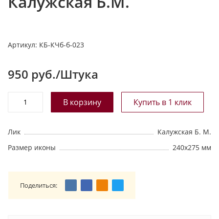
Калужская Б.М.
т
а
л
Артикул:
КБ-КЧб-б-023
о
г
у
950
руб./Штука
Лик
Калужская Б. М.
Размер иконы
240х275 мм
Поделиться: