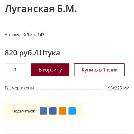
Луганская Б.М.
т
а
л
о
Артикул:
ХЛм-с-143
г
у
820
руб./Штука
Размер иконы
195х225 мм
Поделиться: