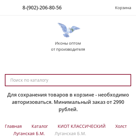
8-(902)-206-80-56
Корзина
Иконы оптом
от производителя
П
о
и
Для сохранения товаров в корзине - необходимо
с
авторизоваться. Минимальный заказ от 2990
к
рублей.
п
о
Главная
Каталог
КИОТ КЛАССИЧЕСКИЙ
Холст
к
Луганская Б.М.
Луганская Б.М.
а