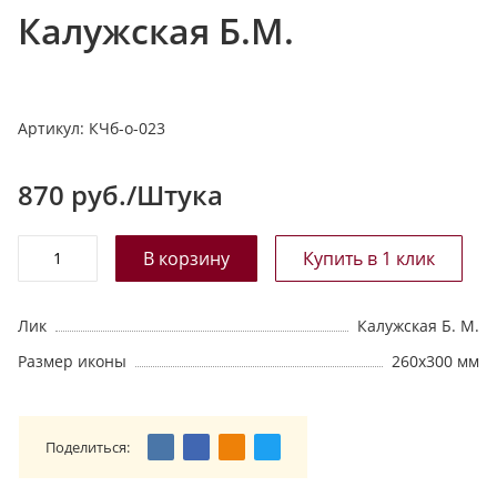
Калужская Б.М.
т
а
л
о
Артикул:
КЧб-о-023
г
у
870
руб./Штука
Лик
Калужская Б. М.
Размер иконы
260х300 мм
Поделиться: