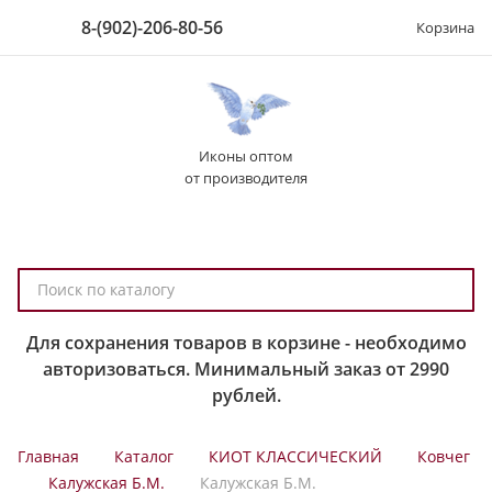
8-(902)-206-80-56
Корзина
Иконы оптом
от производителя
П
о
и
Для сохранения товаров в корзине - необходимо
с
авторизоваться. Минимальный заказ от 2990
к
рублей.
п
о
Главная
Каталог
КИОТ КЛАССИЧЕСКИЙ
Ковчег
к
Калужская Б.М.
Калужская Б.М.
а