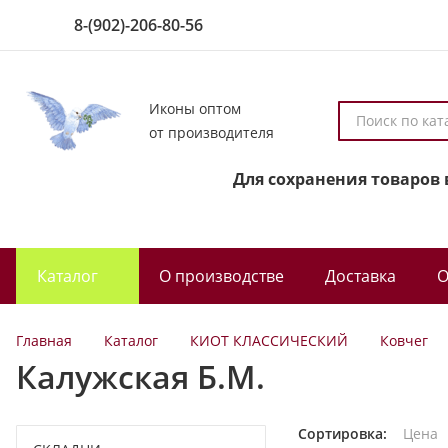
8-(902)-206-80-56
Иконы оптом
П
от производителя
о
и
Для сохранения товаров 
с
к
п
о
Каталог
О производстве
Доставка
О
к
а
т
Главная
Каталог
КИОТ КЛАССИЧЕСКИЙ
Ковчег
а
Калужская Б.М.
л
о
г
Сортировка:
Цена
у