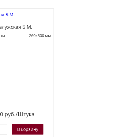
алужская Б.М.
оны
260х300 мм
0
руб./Штука