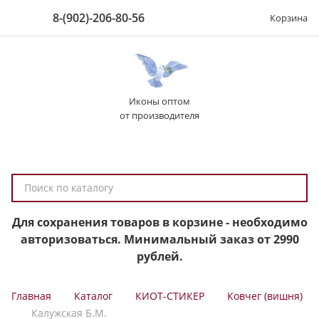
8-(902)-206-80-56
Корзина
Иконы оптом
от производителя
П
о
и
Для сохранения товаров в корзине - необходимо
с
авторизоваться. Минимальный заказ от 2990
к
рублей.
п
о
Главная
Каталог
КИОТ-СТИКЕР
Ковчег (вишня)
к
Калужская Б.М.
а