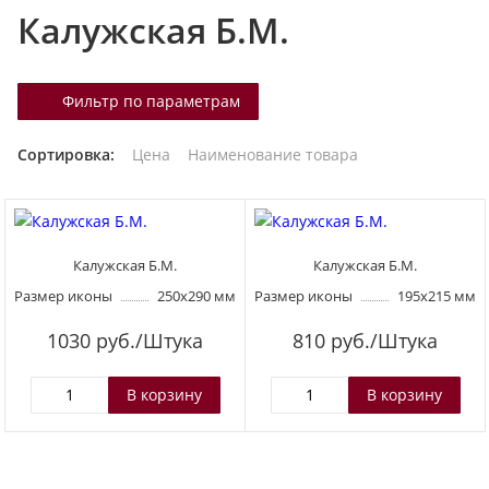
Калужская Б.М.
т
а
л
Фильтр по параметрам
о
г
Сортировка:
Цена
Наименование товара
у
Калужская Б.М.
Калужская Б.М.
Размер иконы
250х290 мм
Размер иконы
195х215 мм
1030
руб./Штука
810
руб./Штука