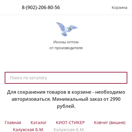
8-(902)-206-80-56
Корзина
Иконы оптом
от производителя
П
о
и
Для сохранения товаров в корзине - необходимо
с
авторизоваться. Минимальный заказ от 2990
к
рублей.
п
о
Главная
Каталог
КИОТ-СТИКЕР
Ковчег (вишня)
к
Калужская Б.М.
Калужская Б.М.
а