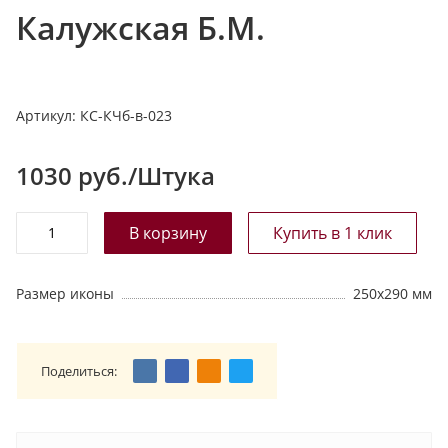
Калужская Б.М.
т
а
л
о
Артикул:
КС-КЧб-в-023
г
у
1030
руб./Штука
Размер иконы
250х290 мм
Поделиться: