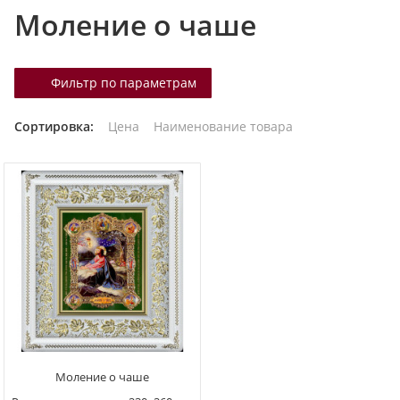
Моление о чаше
т
а
л
Фильтр по параметрам
о
г
Сортировка:
Цена
Наименование товара
у
Моление о чаше