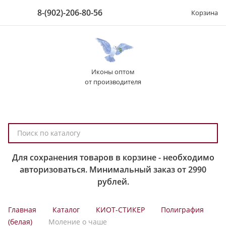
8-(902)-206-80-56
Корзина
Иконы оптом
от производителя
П
о
и
Для сохранения товаров в корзине - необходимо
с
авторизоваться. Минимальный заказ от 2990
к
рублей.
п
о
Главная
Каталог
КИОТ-СТИКЕР
Полиграфия
к
(белая)
Моление о чаше
а