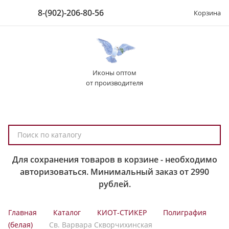
8-(902)-206-80-56
Корзина
Иконы оптом
от производителя
П
о
и
Для сохранения товаров в корзине - необходимо
с
авторизоваться. Минимальный заказ от 2990
к
рублей.
п
о
Главная
Каталог
КИОТ-СТИКЕР
Полиграфия
к
(белая)
Св. Варвара Скворчихинская
а