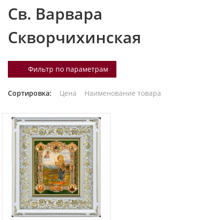
Св. Варвара
т
а
Скворчихинская
л
о
г
Фильтр по параметрам
у
Сортировка:
Цена
Наименование товара