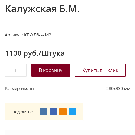
Калужская Б.М.
т
а
л
о
Артикул:
КБ-ХЛб-к-142
г
у
1100
руб./Штука
Размер иконы
280х330 мм
Поделиться: