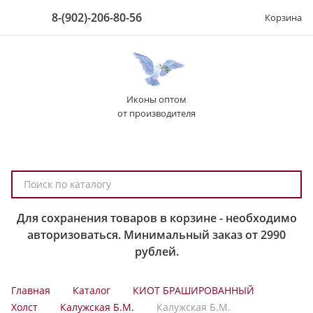
8-(902)-206-80-56
Корзина
Иконы оптом
от производителя
П
о
и
Для сохранения товаров в корзине - необходимо
с
авторизоваться. Минимальный заказ от 2990
к
рублей.
п
о
Главная
Каталог
КИОТ БРАШИРОВАННЫЙ
к
Холст
Калужская Б.М.
Калужская Б.М.
а