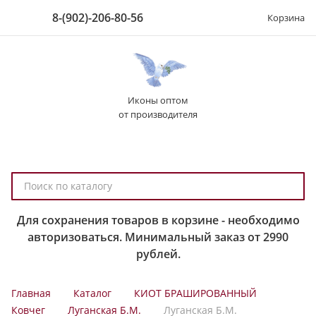
8-(902)-206-80-56
Корзина
Иконы оптом
от производителя
П
о
и
Для сохранения товаров в корзине - необходимо
с
авторизоваться. Минимальный заказ от 2990
к
рублей.
п
о
Главная
Каталог
КИОТ БРАШИРОВАННЫЙ
к
Ковчег
Луганская Б.М.
Луганская Б.М.
а