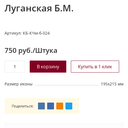
Луганская Б.М.
т
а
л
о
Артикул:
КБ-КЧм-б-024
г
у
750
руб./Штука
Размер иконы
195х215 мм
Поделиться: