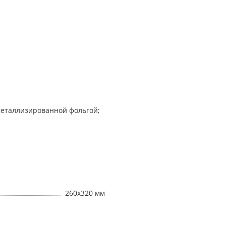
 металлизированной фольгой;
260х320 мм