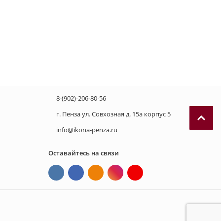
8-(902)-206-80-56
г. Пенза ул. Совхозная д. 15а корпус 5
info@ikona-penza.ru
Оставайтесь на связи
П
р