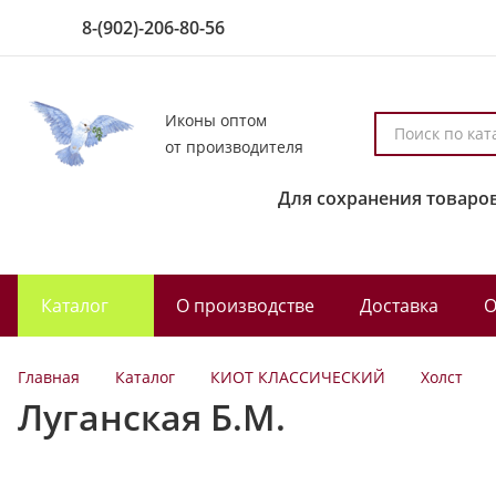
8-(902)-206-80-56
Иконы оптом
П
от производителя
о
и
Для сохранения товаров
с
к
п
о
Каталог
О производстве
Доставка
О
к
а
т
Главная
Каталог
КИОТ КЛАССИЧЕСКИЙ
Холст
а
Луганская Б.М.
л
о
г
у