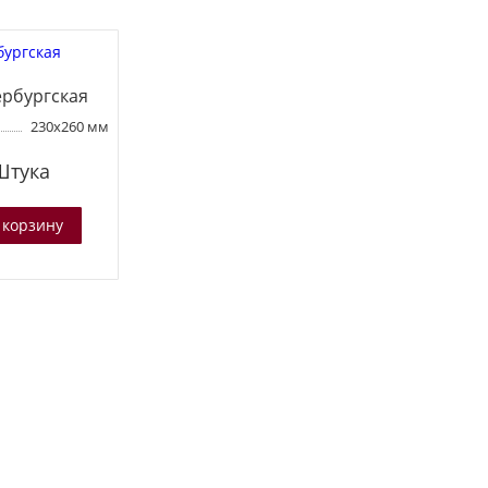
ербургская
230х260 мм
Штука