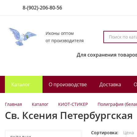
8-(902)-206-80-56
Иконы оптом
П
от производителя
о
и
Для сохранения товаров
с
к
п
о
Каталог
О производстве
Доставка
О
к
а
т
Главная
Каталог
КИОТ-СТИКЕР
Полиграфия (бела
а
Св. Ксения Петербургская
л
о
г
Сортировка:
Цена
у